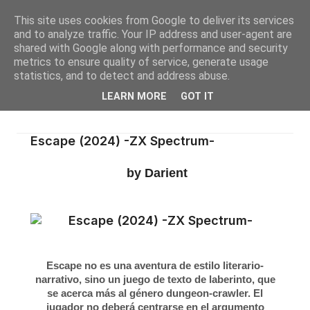
This site uses cookies from Google to deliver its services
and to analyze traffic. Your IP address and user-agent are
shared with Google along with performance and security
metrics to ensure quality of service, generate usage
statistics, and to detect and address abuse.
LEARN MORE
GOT IT
Escape (2024) -ZX Spectrum-
by Darient
Escape no es una aventura de estilo literario-
narrativo, sino un juego de texto de laberinto, que
se acerca más al género dungeon-crawler. El
jugador no deberá centrarse en el argumento