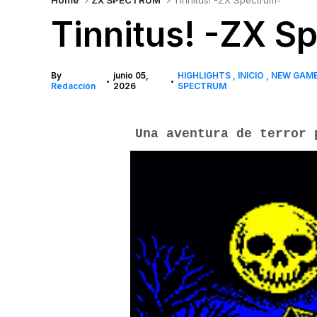
Home
ZX SPECTRUM
Tinnitus! -ZX Spectrum-
Tinnitus! -ZX S
By
junio 05,
HIGHLIGHTS
INICIO
NEW GAM
•
•
Redacción
2026
SPECTRUM
Una aventura de terror 