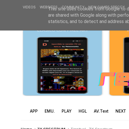
VIDEOS
WEBSITES
COMMUNITY
NEW GAMES SPECCY
This site uses cookies from Google to de
are shared with Google along with perfo
statistics, and to detect and address a
APP
EMU.
PLAY
HGL
AV.Text
NEXT