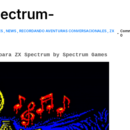
pectrum-
ES
NEWS
RECORDANDO AVENTURAS CONVERSACIONALES
ZX
Comm
•
0
para ZX Spectrum by Spectrum Games