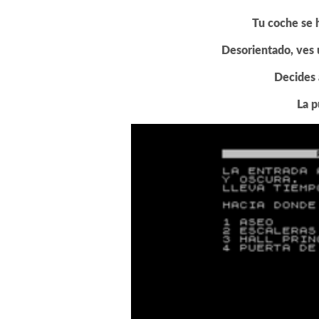
Tu coche se h
Desorientado, ves u
Decides 
La p