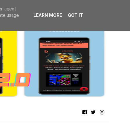
er-agent
rate usage
LEARN MORE
GOT IT