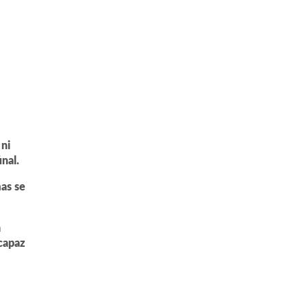
 ni
inal.
mas se
a
 capaz