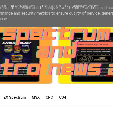
INDIE
PLAY IN BROWSER
HIGHLIGHTS
APP
PRIVACY POLICY
liver its services and to analyze traffic. Your IP address and us
rmance and security metrics to ensure quality of service, gene
buse.
ZX Spectrum
MSX
CPC
C64