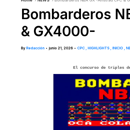
Home
NEWS
Bombarderos NBA GX -Amstrad CPC & 
Bombarderos N
& GX4000-
By
Redacción
junio 21, 2026
CPC
HIGHLIGHTS
INICIO
N
•
•
El concurso de triples d