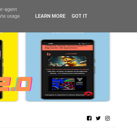
er-agent
rate usage
LEARN MORE
GOT IT