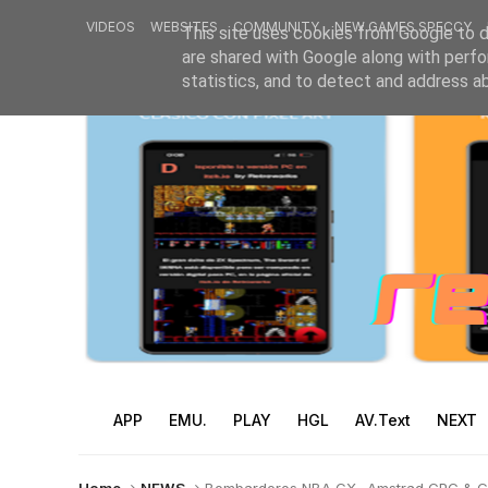
VIDEOS
WEBSITES
COMMUNITY
NEW GAMES SPECCY
This site uses cookies from Google to de
are shared with Google along with perfo
statistics, and to detect and address a
APP
EMU.
PLAY
HGL
AV.Text
NEXT