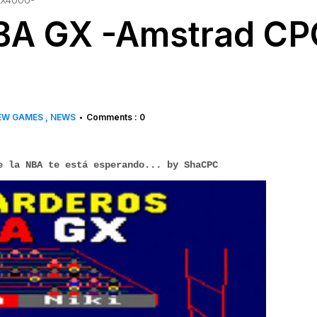
GX4000-
BA GX -Amstrad CP
EW GAMES
NEWS
Comments : 0
•
e la NBA te está esperando... by ShaCPC