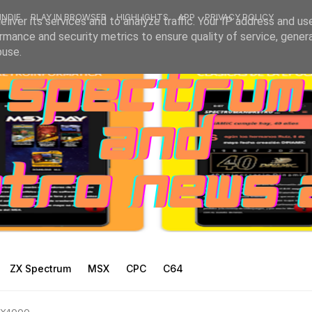
INDIE
PLAY IN BROWSER
HIGHLIGHTS
APP
PRIVACY POLICY
liver its services and to analyze traffic. Your IP address and us
rmance and security metrics to ensure quality of service, gene
buse.
ZX Spectrum
MSX
CPC
C64