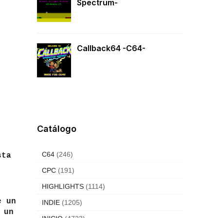
Spectrum-
Callback64 -C64-
Catálogo
C64
(246)
sta
CPC
(191)
HIGHLIGHTS
(1114)
e un
INDIE
(1205)
 un