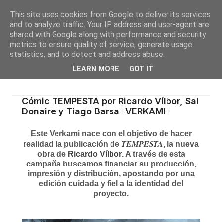
This site uses cookies from Google to deliver its services
and to analyze traffic. Your IP address and user-agent are
shared with Google along with performance and security
metrics to ensure quality of service, generate usage
statistics, and to detect and address abuse.
LEARN MORE
GOT IT
Cómic TEMPESTA por Ricardo Vílbor, Sal
Donaire y Tiago Barsa -VERKAMI-
Este Verkami nace con el objetivo de hacer
TEMPESTA
realidad la publicación de
, la nueva
obra de
Ricardo Vílbor
. A través de esta
campaña buscamos financiar su producción,
impresión y distribución, apostando por una
edición cuidada y fiel a la identidad del
proyecto.