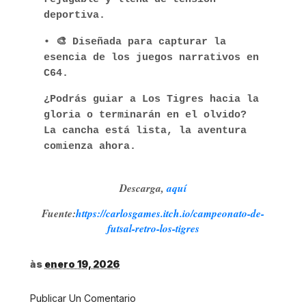
deportiva.
• 🎨 Diseñada para capturar la
esencia de los juegos narrativos en
C64.
¿Podrás guiar a Los Tigres hacia la
gloria o terminarán en el olvido?
La cancha está lista, la aventura
comienza ahora.
Descarga,
aquí
Fuente:
https://carlosgames.itch.io/campeonato-de-
futsal-retro-los-tigres
às
enero 19, 2026
Publicar Un Comentario