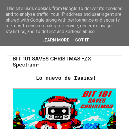
This site uses cookies from Google to deliver its services
and to analyze traffic. Your IP address and user-agent are
shared with Google along with performance and security
metrics to ensure quality of service, generate usage
statistics, and to detect and address abuse.
LEARN MORE
GOT IT
BIT 101 SAVES CHRISTMAS -ZX
Spectrum-
Lo nuevo de Isaías!