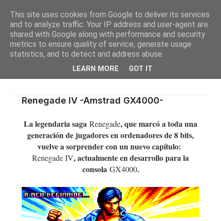
This site uses cookies from Google to deliver its services
and to analyze traffic. Your IP address and user-agent are
shared with Google along with performance and security
metrics to ensure quality of service, generate usage
statistics, and to detect and address abuse.
LEARN MORE
GOT IT
Renegade IV -Amstrad GX4000-
La legendaria saga
, que marcó a toda una
Renegade
generación de jugadores en ordenadores de 8 bits,
vuelve a sorprender con un nuevo capítulo:
, actualmente en desarrollo para la
Renegade IV
consola
.
GX4000