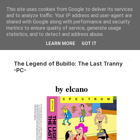
This site uses cookies from Google to deliver its services
and to analyze traffic. Your IP address and user-agent are
shared with Google along with performance and security
metrics to ensure quality of service, generate usage
statistics, and to detect and address abuse.
LEARN MORE
GOT IT
The Legend of Bubillo: The Last Tranny
-PC-
by elcano