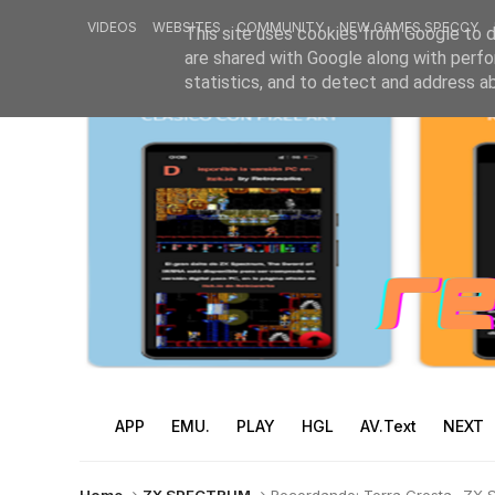
VIDEOS
WEBSITES
COMMUNITY
NEW GAMES SPECCY
This site uses cookies from Google to de
are shared with Google along with perfo
statistics, and to detect and address a
APP
EMU.
PLAY
HGL
AV.Text
NEXT