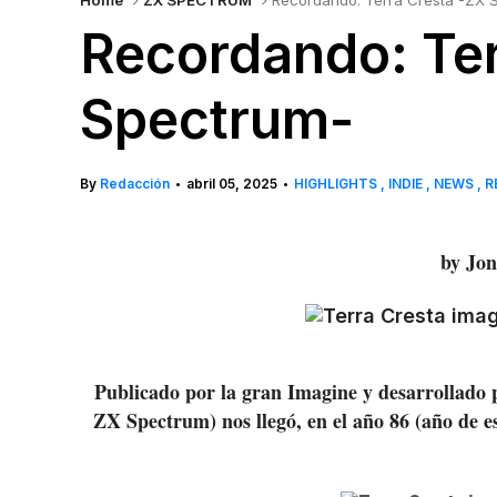
Home
ZX SPECTRUM
Recordando: Terra Cresta -ZX 
Recordando: Ter
Spectrum-
By
Redacción
abril 05, 2025
HIGHLIGHTS
INDIE
NEWS
R
•
•
by Jon
Publicado por la gran Imagine y desarrollado p
ZX Spectrum) nos llegó, en el año 86 (año de e