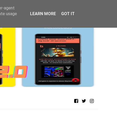
er-agent
rate usage
LEARN MORE
GOT IT