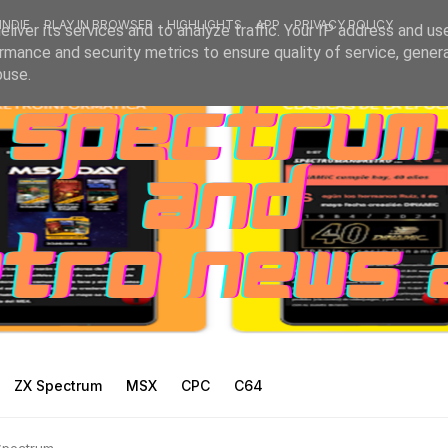
INDIE
PLAY IN BROWSER
HIGHLIGHTS
APP
PRIVACY POLICY
liver its services and to analyze traffic. Your IP address and us
rmance and security metrics to ensure quality of service, gene
buse.
ZX Spectrum
MSX
CPC
C64