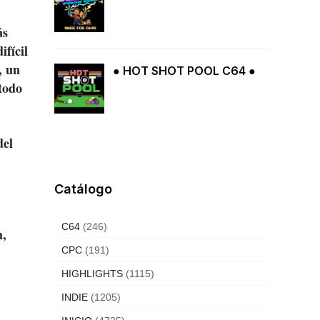
ás
ifícil
, un
● HOT SHOT POOL C64 ●
 todo
del
Catálogo
C64
(246)
m,
CPC
(191)
HIGHLIGHTS
(1115)
INDIE
(1205)