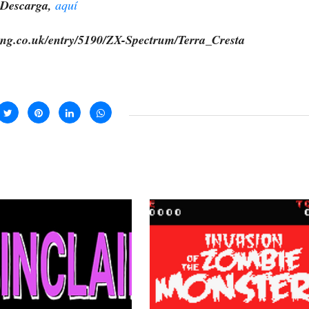
Descarga,
aquí
ing.co.uk/entry/5190/ZX-Spectrum/Terra_Cresta