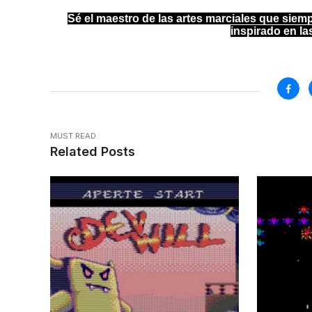
Sé el maestro de las artes marciales que siemp
inspirado en la
MUST READ
Related Posts