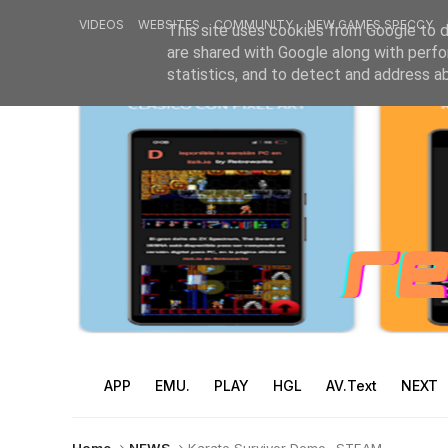
VIDEOS
WEBSITES
COMMUNITY
NEW GAMES SPECCY
This site uses cookies from Google to de
are shared with Google along with perfo
statistics, and to detect and address a
APP
EMU.
PLAY
HGL
AV.Text
NEXT