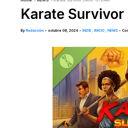
Home
NEWS
Karate Survivor Demo -STEAM-
Karate Survivo
By
Redacción
octubre 08, 2024
INDIE
INICIO
NEWS
Com
•
•
•