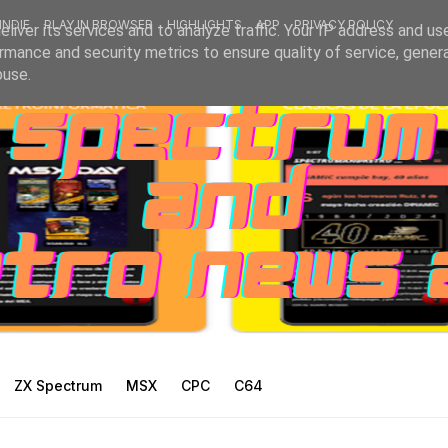
INDIE
PLAY IN BROWSER
HIGHLIGHTS
APP
PRIVACY POLICY
liver its services and to analyze traffic. Your IP address and us
rmance and security metrics to ensure quality of service, gene
buse.
ZX Spectrum
MSX
CPC
C64