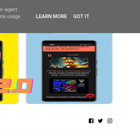
er-agent
rate usage
LEARN MORE
GOT IT