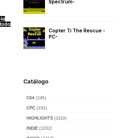
Spectrum-
cia
 todo
Copter Ti The Rescue -
PC-
Catálogo
C64
(245)
CPC
(191)
HIGHLIGHTS
(1110)
INDIE
(1202)