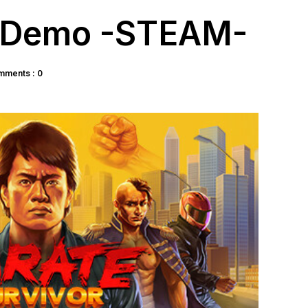
r Demo -STEAM-
ments : 0