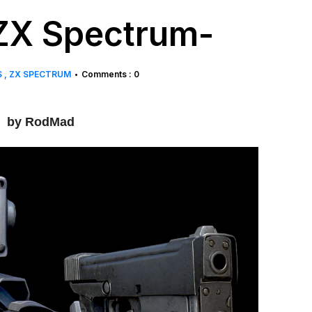
ZX Spectrum-
S
ZX SPECTRUM
Comments : 0
•
by RodMad