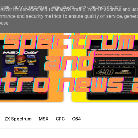
INDIE
PLAY IN BROWSER
HIGHLIGHTS
APP
PRIVACY POLICY
liver its services and to analyze traffic. Your IP address and us
rmance and security metrics to ensure quality of service, gene
buse.
ZX Spectrum
MSX
CPC
C64