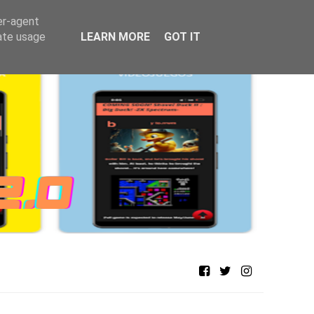
er-agent
rate usage
LEARN MORE
GOT IT