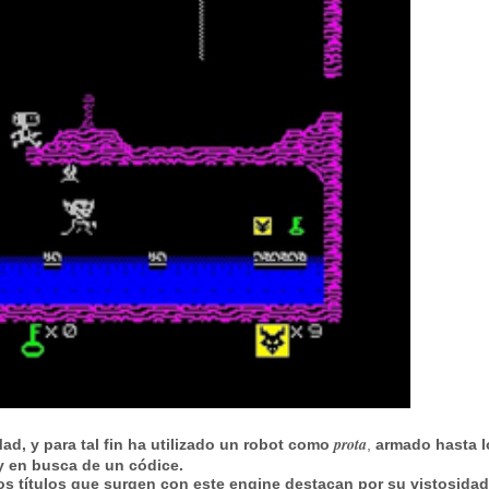
prota
, y para tal fin ha utilizado un robot como
,
armado hasta l
y en busca de un códice.
os títulos que surgen con este engine destacan por su vistosidad