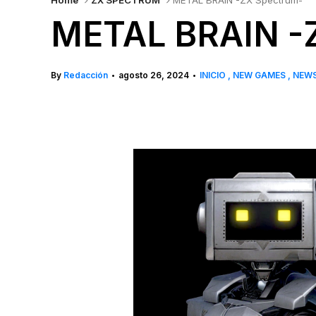
Home
ZX SPECTRUM
METAL BRAIN -ZX Spectrum-
METAL BRAIN -
By
Redacción
agosto 26, 2024
INICIO
NEW GAMES
NEW
•
•