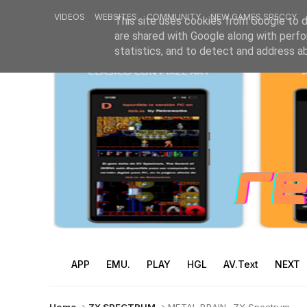
VIDEOS
WEBSITES
COMMUNITY
NEW GAMES SPECCY
This site uses cookies from Google to de
are shared with Google along with perfo
statistics, and to detect and address a
APP
EMU.
PLAY
HGL
AV.Text
NEXT