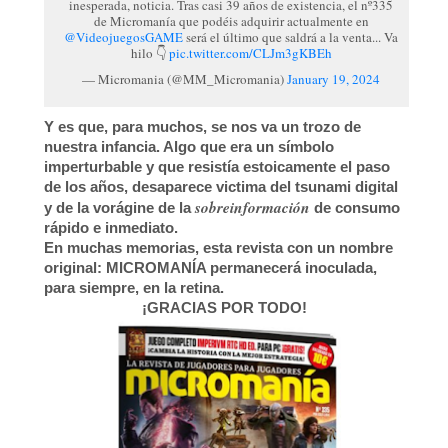
inesperada, noticia. Tras casi 39 años de existencia, el nº335
de Micromanía que podéis adquirir actualmente en
@VideojuegosGAME
será el último que saldrá a la venta... Va
hilo 👇
pic.twitter.com/CLJm3gKBEh
— Micromania (@MM_Micromania)
January 19, 2024
Y es que, para muchos, se nos va un trozo de
nuestra infancia. Algo que era un símbolo
imperturbable y que resistía estoicamente el paso
de los años, desaparece victima del tsunami digital
sobreinformación
y de la vorágine de la
de consumo
rápido e inmediato.
En muchas memorias, esta revista con un nombre
original: MICROMANÍA permanecerá inoculada,
para siempre, en la retina.
¡GRACIAS POR TODO!