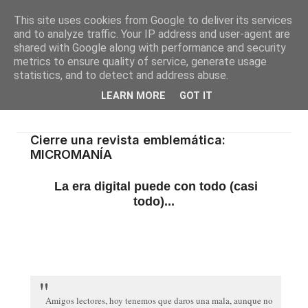
This site uses cookies from Google to deliver its services
and to analyze traffic. Your IP address and user-agent are
shared with Google along with performance and security
metrics to ensure quality of service, generate usage
statistics, and to detect and address abuse.
LEARN MORE
GOT IT
Cierre una revista emblemática:
MICROMANÍA
La era digital puede con todo (casi
todo)...
Amigos lectores, hoy tenemos que daros una mala, aunque no