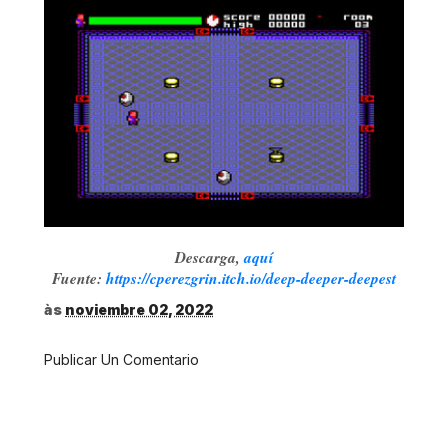
Descarga,
aquí
Fuente:
https://cperezgrin.itch.io/deep-deeper-deepest
às
noviembre 02, 2022
Publicar Un Comentario