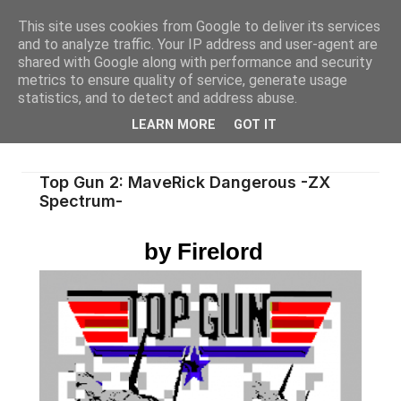
This site uses cookies from Google to deliver its services
and to analyze traffic. Your IP address and user-agent are
shared with Google along with performance and security
metrics to ensure quality of service, generate usage
statistics, and to detect and address abuse.
LEARN MORE
GOT IT
Top Gun 2: MaveRick Dangerous -ZX
Spectrum-
by Firelord