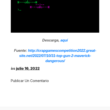
Descarga,
aquí
Fuente:
http://crapgamescompetition2022.great-
site.net/2022/07/10/31-top-gun-2-maverick-
dangerous/
às
julio 16, 2022
Publicar Un Comentario