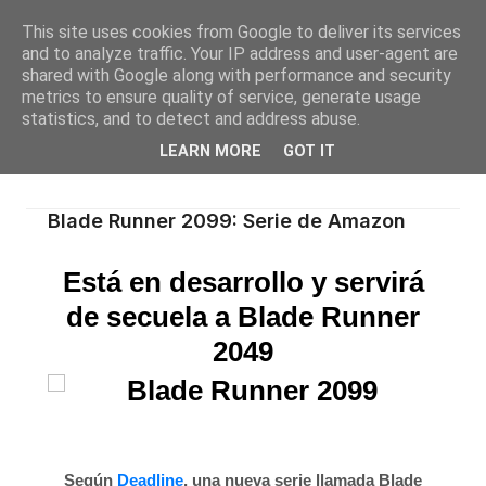
This site uses cookies from Google to deliver its services
and to analyze traffic. Your IP address and user-agent are
shared with Google along with performance and security
metrics to ensure quality of service, generate usage
statistics, and to detect and address abuse.
LEARN MORE
GOT IT
Blade Runner 2099: Serie de Amazon
Está en desarrollo y servirá
de secuela a Blade Runner
2049
Según
Deadline
,
una nueva serie llamada Blade