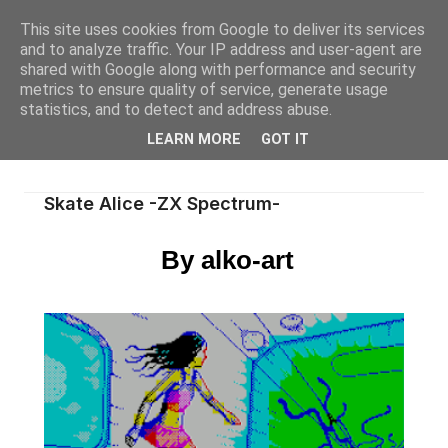
This site uses cookies from Google to deliver its services
and to analyze traffic. Your IP address and user-agent are
shared with Google along with performance and security
metrics to ensure quality of service, generate usage
statistics, and to detect and address abuse.
LEARN MORE
GOT IT
Skate Alice -ZX Spectrum-
By alko-art