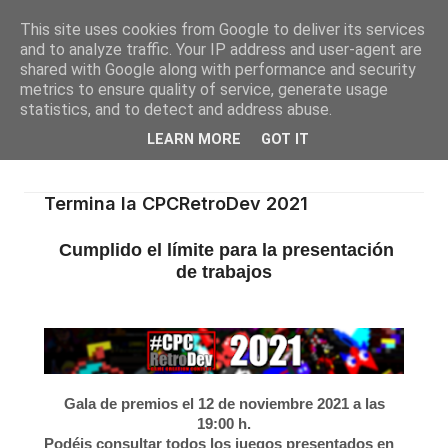
This site uses cookies from Google to deliver its services
and to analyze traffic. Your IP address and user-agent are
shared with Google along with performance and security
metrics to ensure quality of service, generate usage
statistics, and to detect and address abuse.
LEARN MORE
GOT IT
Termina la CPCRetroDev 2021
Cumplido el límite para la presentación
de trabajos
Gala de premios el 12 de noviembre 2021 a las
19:00 h.
Podéis consultar todos los juegos presentados en