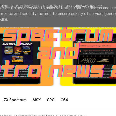
INDIE
PLAY IN BROWSER
HIGHLIGHTS
APP
PRIVACY POLICY
liver its services and to analyze traffic. Your IP address and us
rmance and security metrics to ensure quality of service, gene
buse.
ZX Spectrum
MSX
CPC
C64