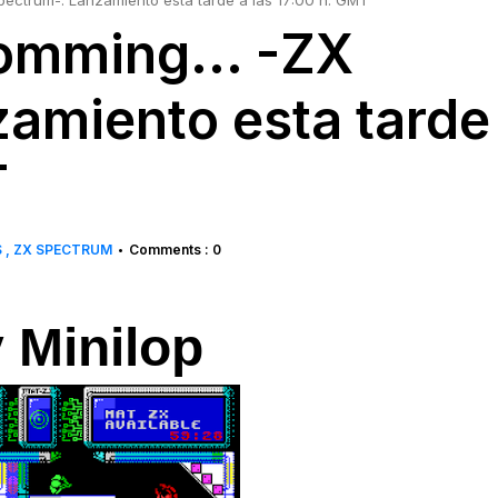
ectrum-: Lanzamiento esta tarde a las 17:00 h. GMT
omming... -ZX
amiento esta tarde
T
S
ZX SPECTRUM
Comments : 0
•
 Minilop