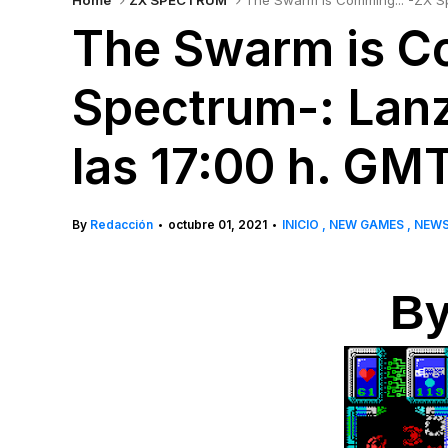
Home
ZX SPECTRUM
The Swarm is Comming... -ZX Sp
The Swarm is C
Spectrum-: Lanz
las 17:00 h. GM
By
Redacción
octubre 01, 2021
INICIO
NEW GAMES
NEW
•
•
By