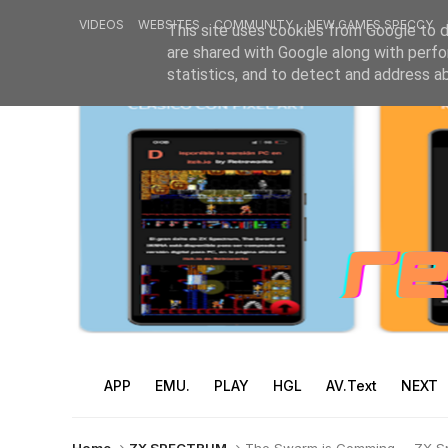
VIDEOS
WEBSITES
COMMUNITY
NEW GAMES SPECCY
This site uses cookies from Google to de
are shared with Google along with perfo
statistics, and to detect and address a
APP
EMU.
PLAY
HGL
AV.Text
NEXT