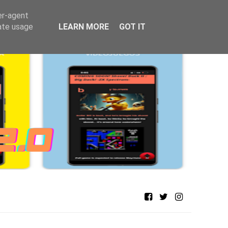
er-agent
rate usage
LEARN MORE
GOT IT