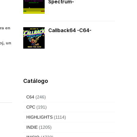
Spectrum-
ra en
Callback64 -C64-
oj, un
Catálogo
C64
(246)
CPC
(191)
HIGHLIGHTS
(1114)
INDIE
(1205)