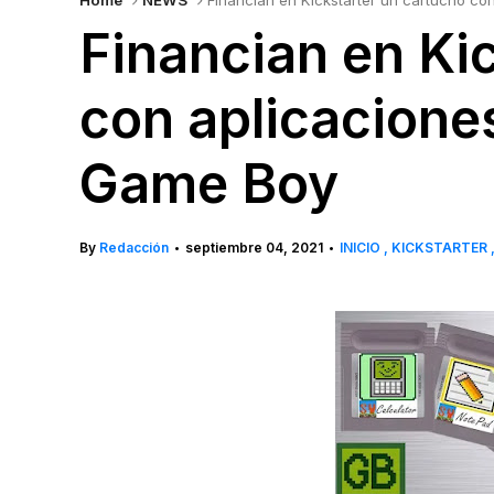
Home
NEWS
Financian en Kickstarter un cartucho co
Financian en Ki
con aplicaciones
Game Boy
By
Redacción
septiembre 04, 2021
INICIO
KICKSTARTER
•
•