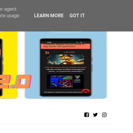
er-agent
rate usage
LEARN MORE
GOT IT