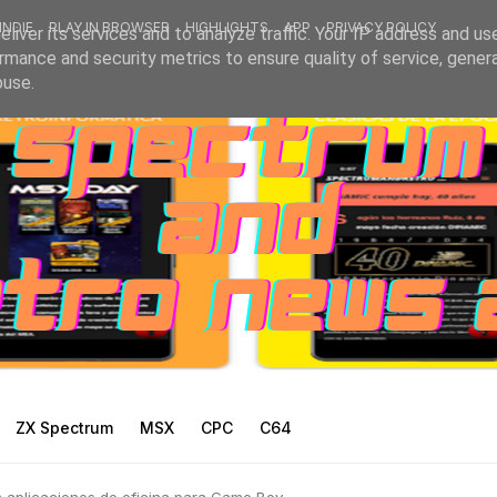
INDIE
PLAY IN BROWSER
HIGHLIGHTS
APP
PRIVACY POLICY
liver its services and to analyze traffic. Your IP address and us
rmance and security metrics to ensure quality of service, gene
buse.
ZX Spectrum
MSX
CPC
C64