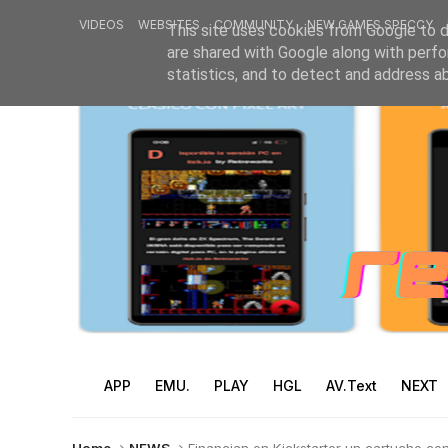
VIDEOS
WEBSITES
COMMUNITY
NEW GAMES SPECCY
This site uses cookies from Google to de
are shared with Google along with perfo
statistics, and to detect and address a
APP
EMU.
PLAY
HGL
AV.Text
NEXT