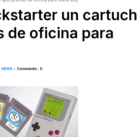
n aplicaciones de oficina para Game Boy
ckstarter un cartuc
 de oficina para
NEWS
Comments : 0
•