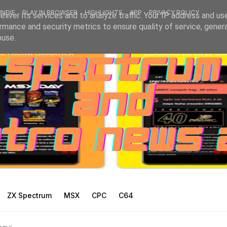
INDIE
PLAY IN BROWSER
HIGHLIGHTS
APP
PRIVACY POLICY
liver its services and to analyze traffic. Your IP address and us
rmance and security metrics to ensure quality of service, gene
buse.
ZX Spectrum
MSX
CPC
C64