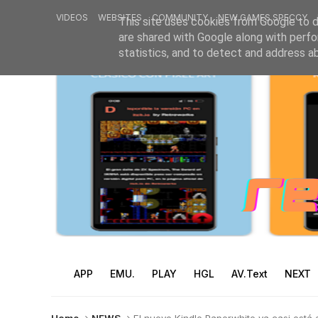
VIDEOS
WEBSITES
COMMUNITY
NEW GAMES SPECCY
This site uses cookies from Google to de
are shared with Google along with perfo
statistics, and to detect and address a
APP
EMU.
PLAY
HGL
AV.Text
NEXT