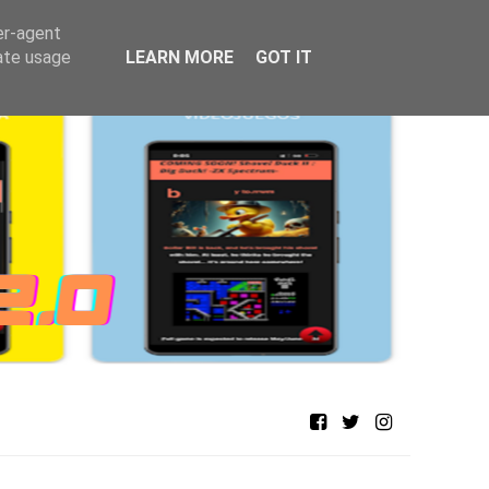
er-agent
rate usage
LEARN MORE
GOT IT