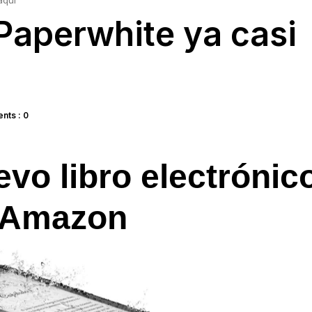
aquí
 Paperwhite ya casi
ts : 0
vo libro electrónic
 Amazon