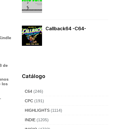
Callback64 -C64-
Kindle
B de
Catálogo
(unos
 los
C64
(246)
.
CPC
(191)
HIGHLIGHTS
(1114)
INDIE
(1205)