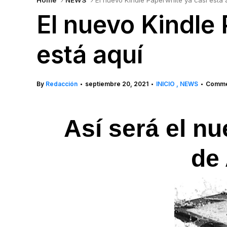
Home
NEWS
El nuevo Kindle Paperwhite ya casi está 
El nuevo Kindle
está aquí
By
Redacción
septiembre 20, 2021
INICIO
NEWS
Commen
•
•
•
Así será el nue
de