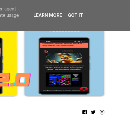
er-agent
rate usage
LEARN MORE
GOT IT