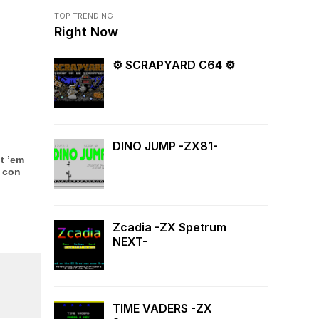
TOP TRENDING
Right Now
⚙ SCRAPYARD C64 ⚙
DINO JUMP -ZX81-
t ’em
, con
Zcadia -ZX Spetrum
NEXT-
TIME VADERS -ZX