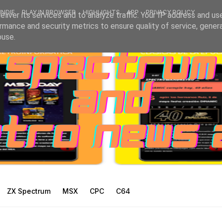
INDIE
PLAY IN BROWSER
HIGHLIGHTS
APP
PRIVACY POLICY
liver its services and to analyze traffic. Your IP address and us
rmance and security metrics to ensure quality of service, gene
buse.
ZX Spectrum
MSX
CPC
C64