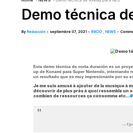
Home
NEWS
Demo técnica de Axelay para NES
Demo técnica d
By
Redacción
septiembre 07, 2021
INICIO
NEWS
Commen
•
•
•
Esta
demo
técnica de corta duración es un proyec
up de
Konami
para
Super Nintendo
, intentando 
un resultado que es muy impresionante por su es
Je me suis amusé à ajouter de la musique à m
découvrir de plus près à quoi ressemble un sou
combien de ressources ça consomme etc...
#
— Upsi