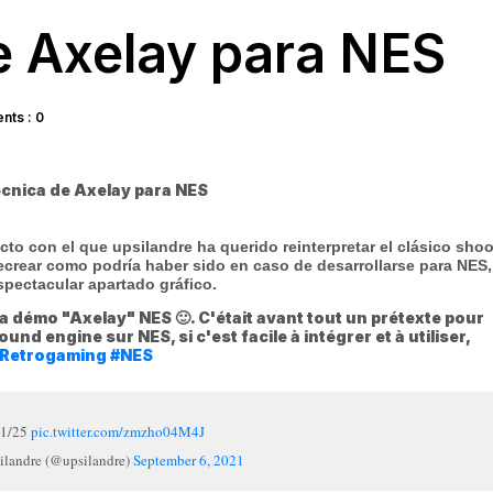
e Axelay para NES
ts : 0
to con el que upsilandre ha querido reinterpretar el clásico shoo
recrear como podría haber sido en caso de desarrollarse para NES
pectacular apartado gráfico.
a démo "Axelay" NES 🙂. C'était avant tout un prétexte pour
nd engine sur NES, si c'est facile à intégrer et à utiliser,
Retrogaming
#NES
1/25
pic.twitter.com/zmzho04M4J
landre (@upsilandre)
September 6, 2021