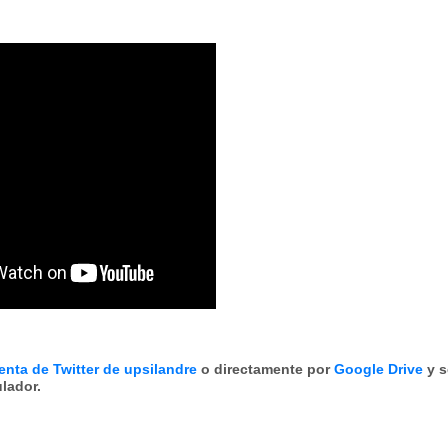
enta de Twitter de upsilandre
o directamente por
Google Drive
y s
lador.