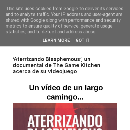
This site uses cookies from Google to deliver its services
and to analyze traffic. Your IP address and user-agent are
shared with Google along with performance and security
metrics to ensure quality of service, generate usage
statistics, and to detect and address abuse.
LEARN MORE
GOT IT
‘Aterrizando Blasphemous’, un
documental de The Game Kitchen
acerca de su videojuego
Un vídeo de un largo
camingo...