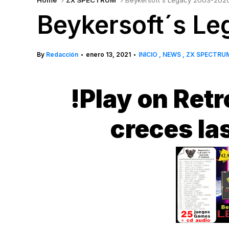
Home
ZX SPECTRUM
Beykersoft´s Legacy 2003-202
Beykersoft´s L
By
Redacción
enero 13, 2021
INICIO
NEWS
ZX SPECTRU
•
•
!Play on Retr
creces la