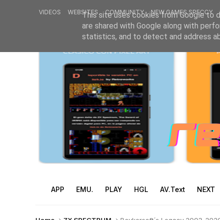
VIDEOS
WEBSITES
COMMUNITY
NEW GAMES SPECCY
This site uses cookies from Google to de
are shared with Google along with perfo
statistics, and to detect and address a
APP
EMU.
PLAY
HGL
AV.Text
NEXT