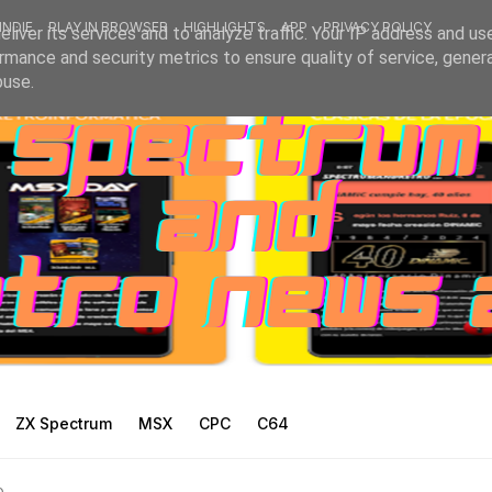
INDIE
PLAY IN BROWSER
HIGHLIGHTS
APP
PRIVACY POLICY
liver its services and to analyze traffic. Your IP address and us
rmance and security metrics to ensure quality of service, gene
buse.
ZX Spectrum
MSX
CPC
C64