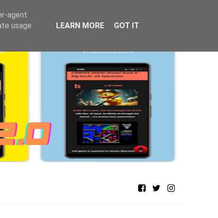
er-agent
rate usage
LEARN MORE
GOT IT