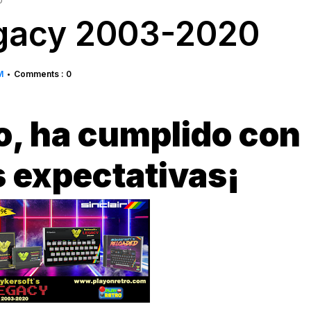
0
egacy 2003-2020
M
Comments : 0
•
o, ha cumplido con
s expectativas¡